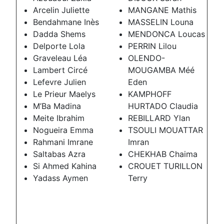
Arcelin Juliette
MANGANE Mathis
Bendahmane Inès
MASSELIN Louna
Dadda Shems
MENDONCA Loucas
Delporte Lola
PERRIN Lilou
Graveleau Léa
OLENDO-
Lambert Circé
MOUGAMBA Méé
Lefevre Julien
Eden
Le Prieur Maelys
KAMPHOFF
M’Ba Madina
HURTADO Claudia
Meite Ibrahim
REBILLARD Ylan
Nogueira Emma
TSOULI MOUATTAR
Rahmani Imrane
Imran
Saltabas Azra
CHEKHAB Chaima
Si Ahmed Kahina
CROUET TURILLON
Yadass Aymen
Terry