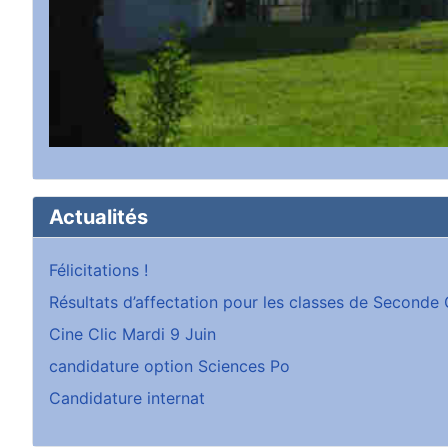
Actualités
Félicitations !
Résultats d’affectation pour les classes de Second
Cine Clic Mardi 9 Juin
candidature option Sciences Po
Candidature internat