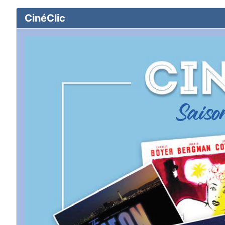
CinéClic