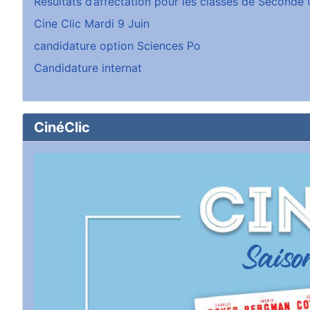
Résultats d’affectation pour les classes de Second
Cine Clic Mardi 9 Juin
candidature option Sciences Po
Candidature internat
CinéClic