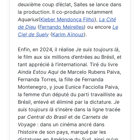
deuxième coup d’éclat, Salles se lance dans
la production. Il co-produira notamment
Aquarius
(
Kleber Mendonça Filho
),
La Cité
de Dieu
(
Fernando Meirelles
) ou encore
Le
Ciel de Suely
(
Karim Aïnouz
).
Enfin, en 2024, il réalise
Je suis toujours là
,
le film aux six millions d’entrées au Brésil, et
tant apprécié à l’international. Tiré du livre
Ainda Estou Aqui
de Marcelo Rubens Paiva,
Fernanda Torres, la fille de Fernanda
Montenegro, y joue Eunice Facciolla Paiva,
la femme d’un député du parti travailliste au
Brésil, enlevé et éliminé par la dictature.
Je
suis toujours là
s’insère dans la ligne tracée
par
Central do Brasil
et de
Carnets de
Voyage
: dans un cinéma ancré dans
l’histoire de son pays, marqué par les
dictatures en Amérique du Sud, ainsi qu’un