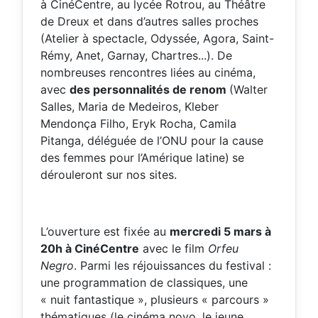
à CinéCentre, au lycée Rotrou, au Théâtre
de Dreux et dans d’autres salles proches
(Atelier à spectacle, Odyssée, Agora, Saint-
Rémy, Anet, Garnay, Chartres...). De
nombreuses rencontres
liées au cinéma,
avec
des personnalités de renom
(Walter
Salles, Maria de Medeiros, Kleber
Mendonça Filho, Eryk Rocha, Camila
Pitanga, déléguée de l’ONU pour la cause
des femmes pour l’Amérique latine)
se
dérouleront sur nos sites.
L’ouverture est fixée au
mercredi 5 mars à
20h à CinéCentre
avec le film
Orfeu
Negro
. Parmi les réjouissances du festival :
une programmation de classiques, une
« nuit fantastique », plusieurs « parcours »
thématiques (le cinéma novo, le jeune