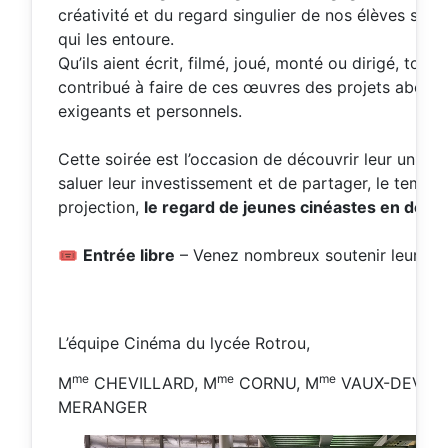
créativité et du regard singulier de nos élèves sur 
qui les entoure.
Qu’ils aient écrit, filmé, joué, monté ou dirigé, tous 
contribué à faire de ces œuvres des projets aboutis
exigeants et personnels.
Cette soirée est l’occasion de découvrir leur univer
saluer leur investissement et de partager, le temps 
projection,
le regard de jeunes cinéastes en deven
🎟️
Entrée libre
– Venez nombreux soutenir leur trav
L’équipe Cinéma du lycée Rotrou,
me
me
me
M
CHEVILLARD, M
CORNU, M
VAUX-DEVE e
MERANGER